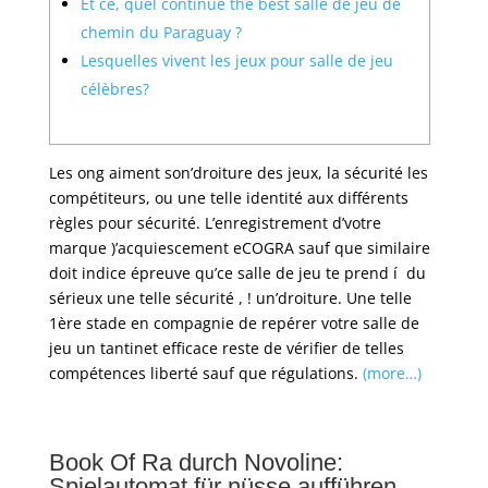
Et ce, quel continue the best salle de jeu de
chemin du Paraguay ?
Lesquelles vivent les jeux pour salle de jeu
célèbres?
Les ong aiment son’droiture des jeux, la sécurité les
compétiteurs, ou une telle identité aux différents
règles pour sécurité. L’enregistrement d’votre
marque )’acquiescement eCOGRA sauf que similaire
doit indice épreuve qu’ce salle de jeu te prend í du
sérieux une telle sécurité , ! un’droiture. Une telle
1ère stade en compagnie de repérer votre salle de
jeu un tantinet efficace reste de vérifier de telles
compétences liberté sauf que régulations.
(more…)
Book Of Ra durch Novoline:
Spielautomat für nüsse aufführen